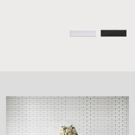
詳
細
介
紹