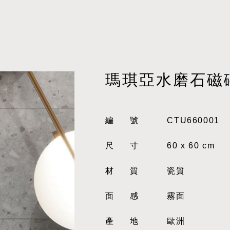
瑪琪亞水磨石磁
編號
CTU660001
尺寸
60 x 60 cm
材質
瓷質
面感
霧面
產地
歐洲