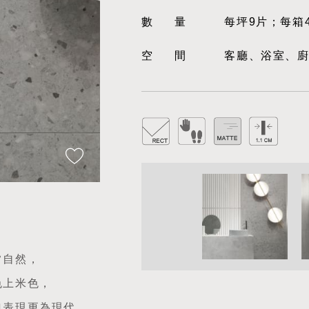
數量
每坪9片；每箱
空間
客廳、浴室、
常自然，
色上米色，
典表現更為現代