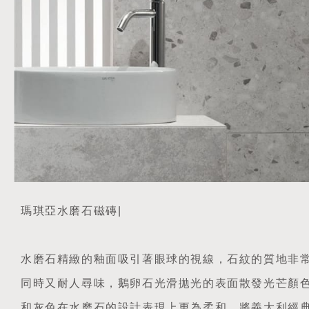
瑪琪亞水磨石磁磚|
水磨石精緻的釉面吸引著眼球的視線，石紋的質地非
同時又耐人尋味，鵝卵石光滑拋光的表面散發光芒顏
和灰色在水磨石的設計表現上更為柔和，將義大利經