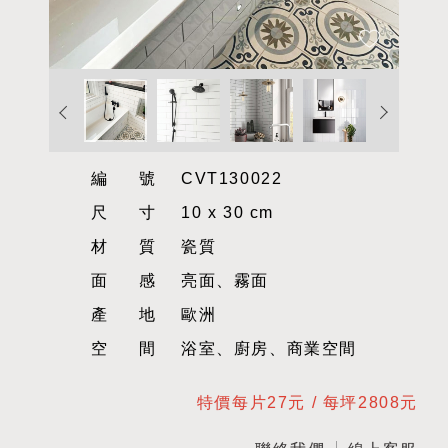
編號
CVT130022
尺寸
10 x 30 cm
材質
瓷質
面感
亮面、霧面
產地
歐洲
空間
浴室、廚房、商業空間
特價每片27元 / 每坪2808元