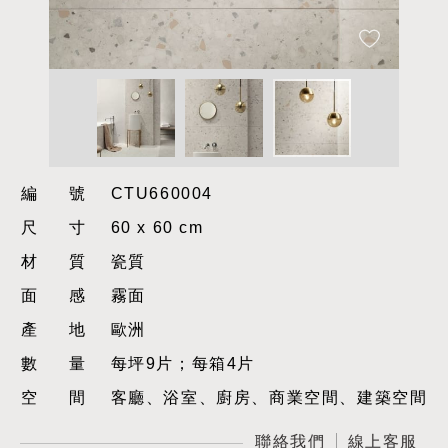
編號
CTU660004
尺寸
60 x 60 cm
材質
瓷質
面感
霧面
產地
歐洲
數量
每坪9片；每箱4片
空間
客廳、浴室、廚房、商業空間、建築空間
聯絡我們
線上客服