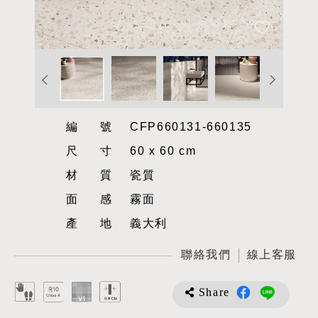
編號
CFP660131-660135
尺寸
60 x 60 cm
材質
瓷質
面感
霧面
產地
義大利
聯絡我們
線上客服
Share