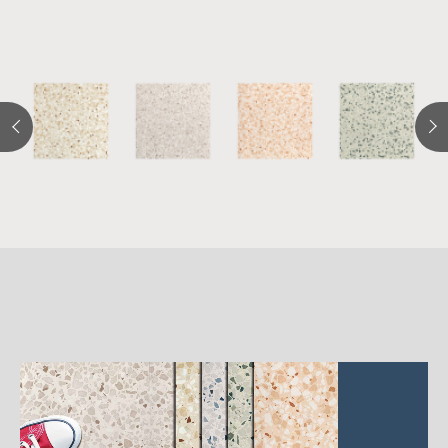
詳
細
介
紹