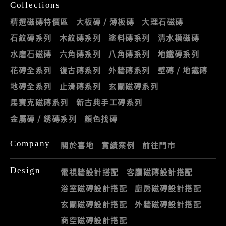
Collections
精選磁磚特價區
大板磚 / 薄板磚
大理石磁磚
石紋磚系列
木紋磚系列
塗料磚系列
清水模磁磚
水磨石磁磚
六角磚系列
八角磚系列
地鐵磚系列
花磚全系列
復古磚系列
外牆磚系列
壁磚 / 地鐵磚
地磚全系列
止滑磚系列
玄關磁磚系列
馬賽克磁磚系列
新古典手工磚系列
金屬磚 / 銹磚系列
顏色找磚
Company
關於喜地
實績案例
前往門市
Design
電視牆設計搭配
客廳磁磚設計搭配
浴室磁磚設計搭配
廚房磁磚設計搭配
玄關磁磚設計搭配
外牆磁磚設計搭配
商空磁磚設計搭配