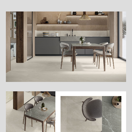
細
介
紹