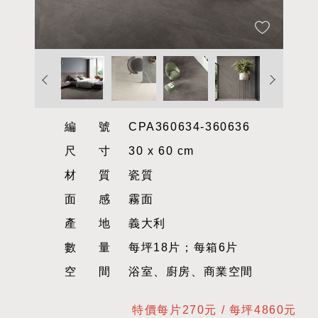
編號
CPA360634-360636
尺寸
30 x 60 cm
材質
瓷質
面感
霧面
產地
義大利
數量
每坪18片；每箱6片
空間
浴室、廚房、商業空間
特價每片270元 / 每坪4860元