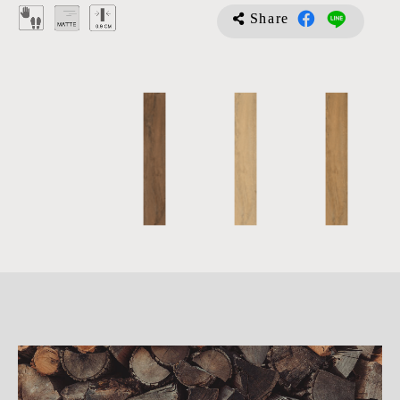
Share
詳
細
介