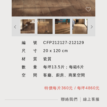
編號
CFP212127-212129
尺寸
20 x 120 cm
材質
瓷質
數量
每坪13.5片；每箱6片
空間
客廳、廚房、商業空間
特價每片360元 / 每坪4860元
聯絡我們
線上客服