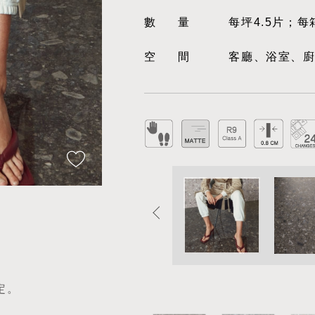
數量
每坪4.5片；每
空間
客廳、浴室、
定。