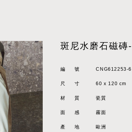
斑尼水磨石磁磚
編號
CNG612253-6
尺寸
60 x 120 cm
材質
瓷質
面感
霧面
產地
歐洲