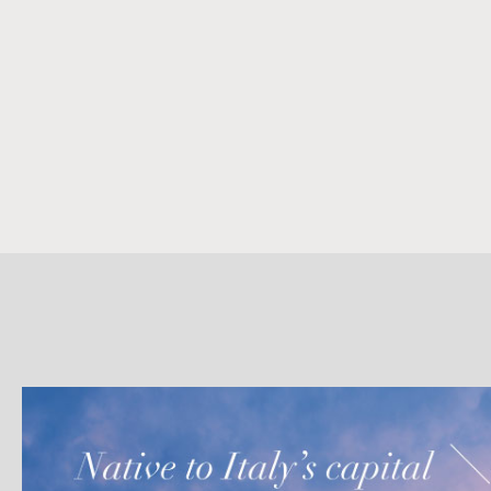
詳
細
介
紹