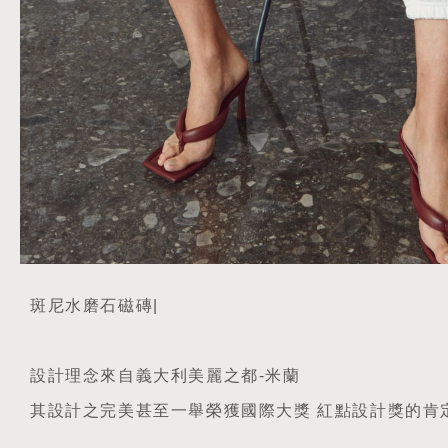
斑尼水磨石磁磚|
設計理念來自義大利美麗之都-米蘭
其設計之完美甚至一舉榮獲國際大獎 紅點設計獎的肯