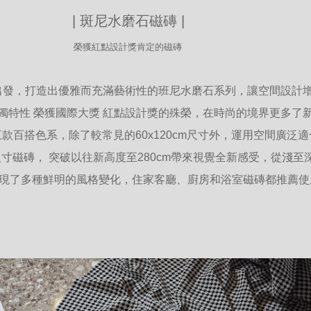
| 斑尼水磨石磁磚 |
榮獲紅點設計獎肯定的磁磚
念出發，打造出優雅而充滿藝術性的班尼水磨石系列，讓空間設計
獨特性 榮獲國際大獎 紅點設計獎的殊榮，在時尚的境界更多了
款百搭色系，除了較常見的60x120cm尺寸外，運用空間廣泛
大尺寸磁磚， 突破以往新高度至280cm帶來視覺全新感受，從淺至
現了多種鮮明的風格變化，住家客廳、廚房和浴室磁磚都推薦使