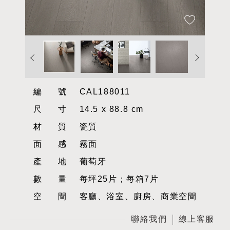
編號
CAL188011
尺寸
14.5 x 88.8 cm
材質
瓷質
面感
霧面
產地
葡萄牙
數量
每坪25片；每箱7片
空間
客廳、浴室、廚房、商業空間
聯絡我們
線上客服