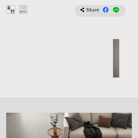
Share
詳
細
介