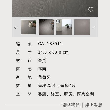
編號
CAL188011
尺寸
14.5 x 88.8 cm
材質
瓷質
面感
霧面
產地
葡萄牙
數量
每坪25片；每箱7片
空間
客廳、浴室、廚房、商業空間
聯絡我們
線上客服