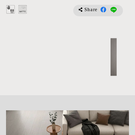
Share
詳
細
介