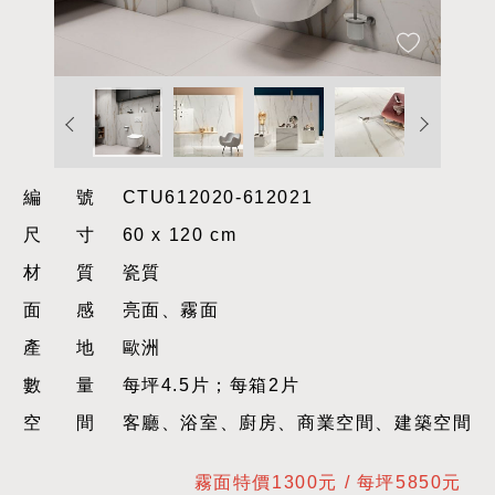
編號
CTU612020-612021
尺寸
60 x 120 cm
材質
瓷質
面感
亮面、霧面
產地
歐洲
數量
每坪4.5片；每箱2片
空間
客廳、浴室、廚房、商業空間、建築空間
霧面特價1300元 / 每坪5850元