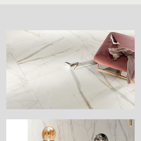
詳
細
介
紹