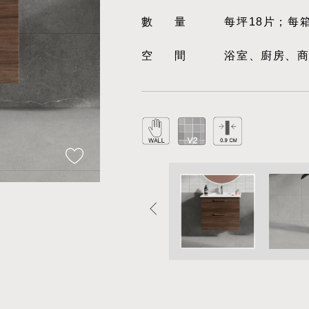
數量
每坪18片；每
空間
浴室、廚房、