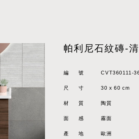
帕利尼石紋磚-
編號
CVT360111-3
尺寸
30 x 60 cm
材質
陶質
面感
霧面
產地
歐洲