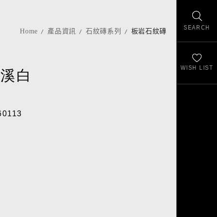
SEARCH
Home
產品資訊
石紋磚系列
板岩石紋磚
WISH LIST
清溪白
60113