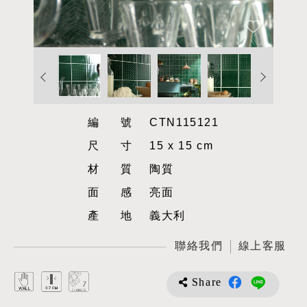
編號
CTN115121
尺寸
15 x 15 cm
材質
陶質
面感
亮面
產地
義大利
聯絡我們
線上客服
Share