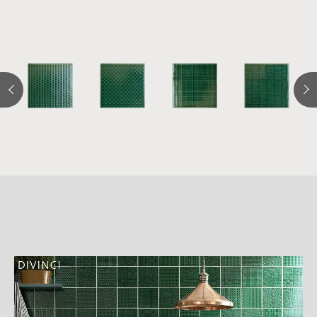
詳
細
介
紹