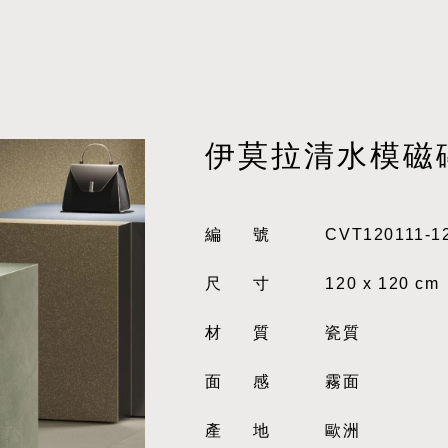
伊莫拉清水模磁
編號
CVT120111-1
尺寸
120 x 120 cm
材質
瓷質
面感
霧面
產地
歐洲