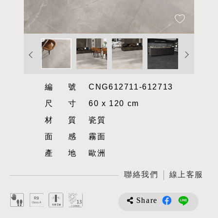
編號
CNG612711-612713
尺寸
60 x 120 cm
材質
瓷質
面感
霧面
產地
歐洲
聯絡我們
線上客服
Share