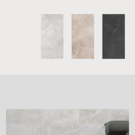
詳
細
介
紹