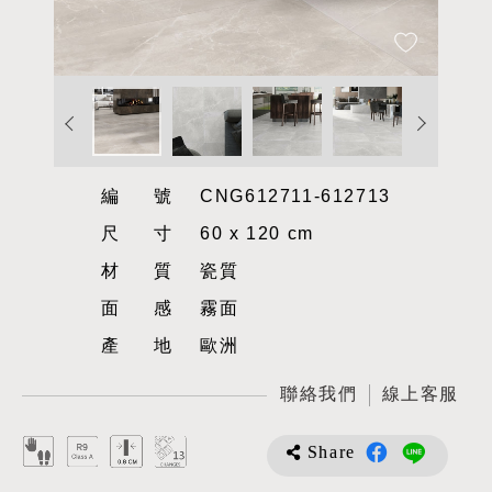
編號
CNG612711-612713
尺寸
60 x 120 cm
材質
瓷質
面感
霧面
產地
歐洲
聯絡我們
線上客服
Share