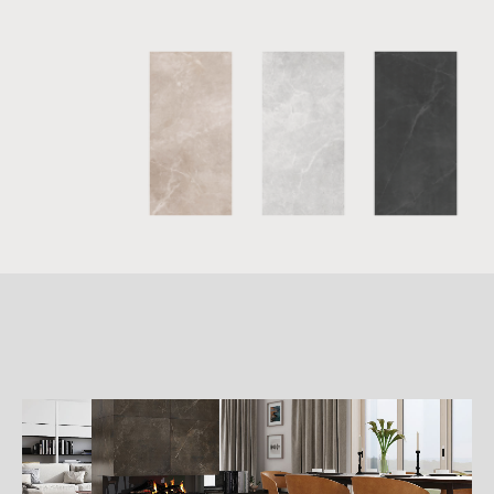
詳
細
介
紹