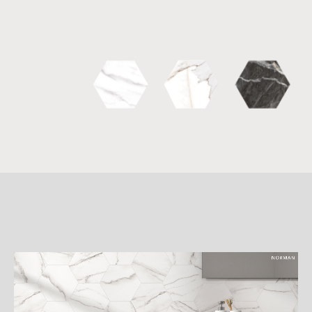
詳
細
介
紹