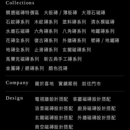
Collections
精選磁磚特價區
大板磚 / 薄板磚
大理石磁磚
石紋磚系列
木紋磚系列
塗料磚系列
清水模磁磚
水磨石磁磚
六角磚系列
八角磚系列
地鐵磚系列
花磚全系列
復古磚系列
外牆磚系列
壁磚 / 地鐵磚
地磚全系列
止滑磚系列
玄關磁磚系列
馬賽克磁磚系列
新古典手工磚系列
金屬磚 / 銹磚系列
顏色找磚
Company
關於喜地
實績案例
前往門市
Design
電視牆設計搭配
客廳磁磚設計搭配
浴室磁磚設計搭配
廚房磁磚設計搭配
玄關磁磚設計搭配
外牆磁磚設計搭配
商空磁磚設計搭配