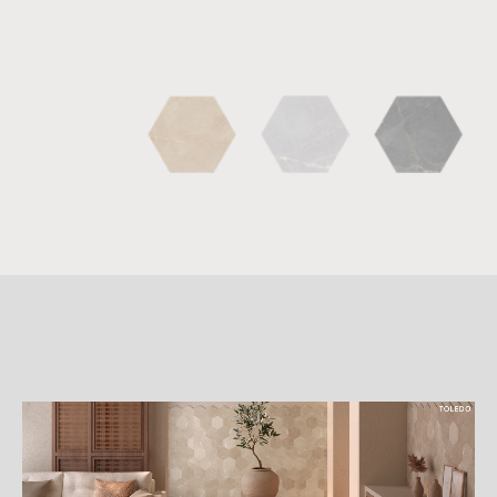
詳
細
介
紹