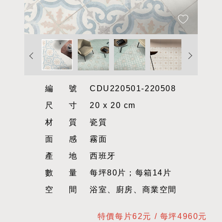
編號
CDU220501-220508
尺寸
20 x 20 cm
材質
瓷質
面感
霧面
產地
西班牙
數量
每坪80片；每箱14片
空間
浴室、廚房、商業空間
特價每片62元 / 每坪4960元