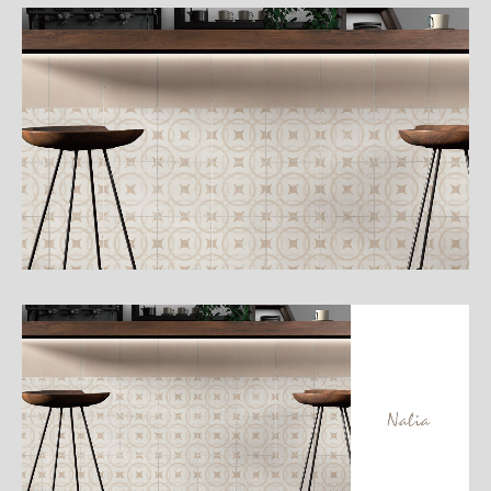
細
介
紹