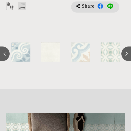
Share
詳
細
介