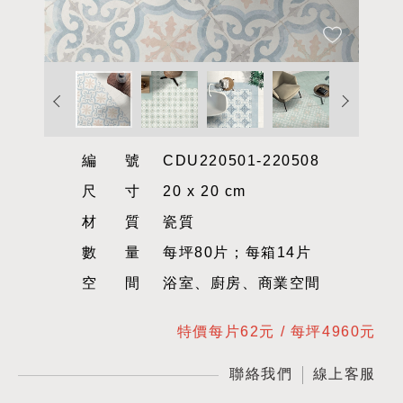
編號
CDU220501-220508
尺寸
20 x 20 cm
材質
瓷質
數量
每坪80片；每箱14片
空間
浴室、廚房、商業空間
特價每片62元 / 每坪4960元
聯絡我們
線上客服