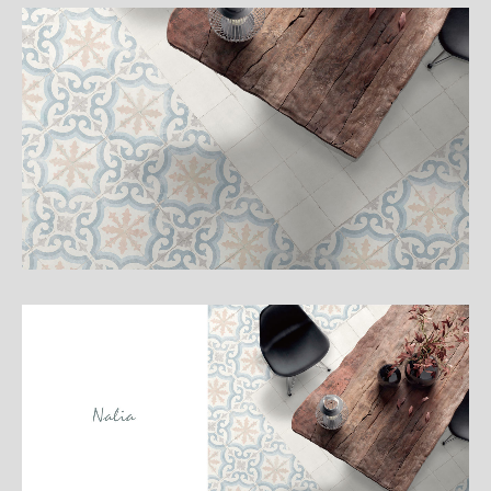
細
介
紹