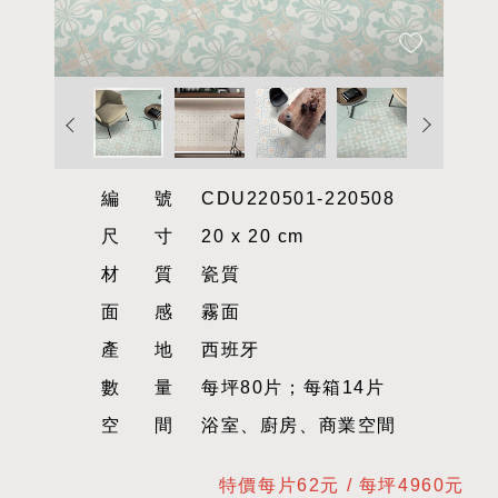
編號
CDU220501-220508
尺寸
20 x 20 cm
材質
瓷質
面感
霧面
產地
西班牙
數量
每坪80片；每箱14片
空間
浴室、廚房、商業空間
特價每片62元 / 每坪4960元