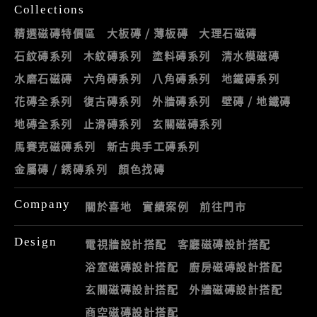
Collections
精選磁磚特價區
大板磚 / 薄板磚
大理石磁磚
石紋磚系列
木紋磚系列
塗料磚系列
清水模磁磚
水磨石磁磚
六角磚系列
八角磚系列
地鐵磚系列
花磚全系列
復古磚系列
外牆磚系列
壁磚 / 地鐵磚
地磚全系列
止滑磚系列
玄關磁磚系列
馬賽克磁磚系列
新古典手工磚系列
金屬磚 / 銹磚系列
顏色找磚
Company
關於喜地
實績案例
前往門市
Design
電視牆設計搭配
客廳磁磚設計搭配
浴室磁磚設計搭配
廚房磁磚設計搭配
玄關磁磚設計搭配
外牆磁磚設計搭配
商空磁磚設計搭配