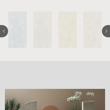
詳
細
介
紹