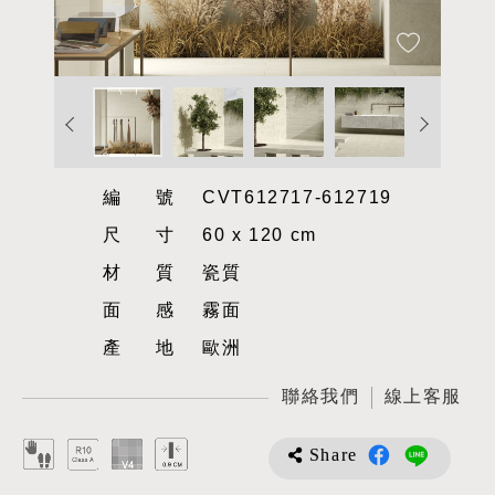
編號
CVT612717-612719
尺寸
60 x 120 cm
材質
瓷質
面感
霧面
產地
歐洲
聯絡我們
線上客服
Share