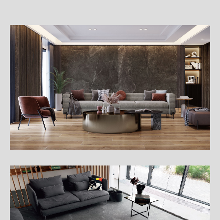
詳
細
介
紹