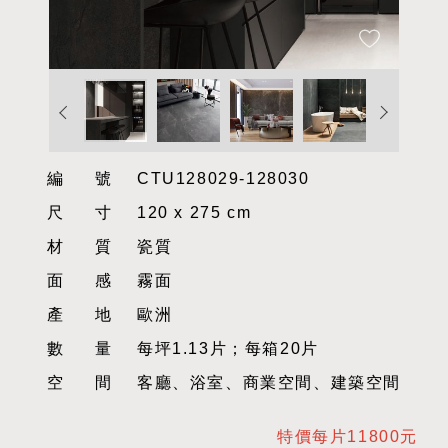
編號
CTU128029-128030
尺寸
120 x 275 cm
材質
瓷質
面感
霧面
產地
歐洲
數量
每坪1.13片；每箱20片
空間
客廳、浴室、商業空間、建築空間
特價每片11800元