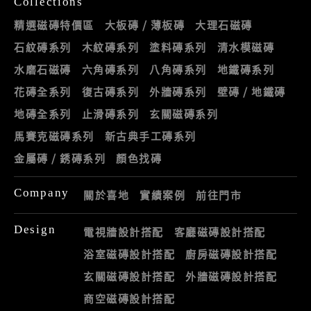
Collections
精選磁磚特價區
大板磚 / 薄板磚
大理石磁磚
石紋磚系列
木紋磚系列
塗料磚系列
清水模磁磚
水磨石磁磚
六角磚系列
八角磚系列
地鐵磚系列
花磚全系列
復古磚系列
外牆磚系列
壁磚 / 地鐵磚
地磚全系列
止滑磚系列
玄關磁磚系列
馬賽克磁磚系列
新古典手工磚系列
金屬磚 / 銹磚系列
顏色找磚
Company
關於喜地
實績案例
前往門市
Design
電視牆設計搭配
客廳磁磚設計搭配
浴室磁磚設計搭配
廚房磁磚設計搭配
玄關磁磚設計搭配
外牆磁磚設計搭配
商空磁磚設計搭配