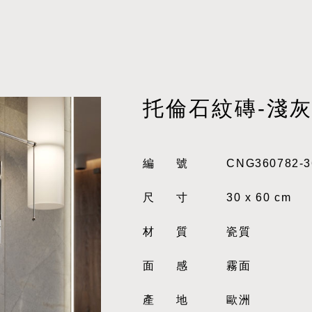
托倫石紋磚-淺
編號
CNG360782-3
尺寸
30 x 60 cm
材質
瓷質
面感
霧面
產地
歐洲