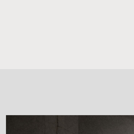
詳
細
介
紹