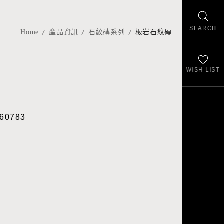
SEARCH
Home
產品資訊
石紋磚系列
板岩石紋磚
WISH LIST
灰
60783