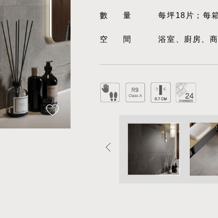
數量
每坪18片；每
空間
浴室、廚房、