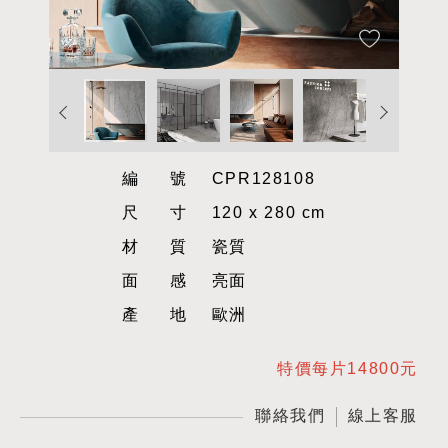
編號
CPR128108
尺寸
120 x 280 cm
材質
瓷質
面感
亮面
產地
歐洲
特價每片14800元
聯絡我們
線上客服