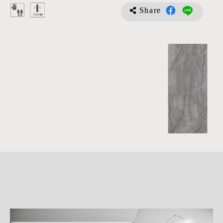
Share
詳
細
介