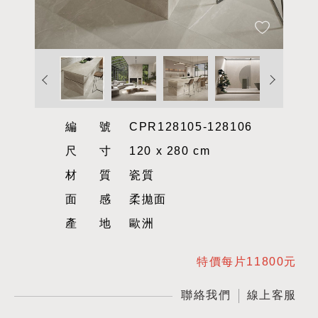
編號
CPR128105-128106
尺寸
120 x 280 cm
材質
瓷質
面感
柔拋面
產地
歐洲
特價每片11800元
聯絡我們
線上客服