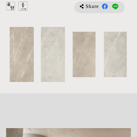
Share
詳
細
介