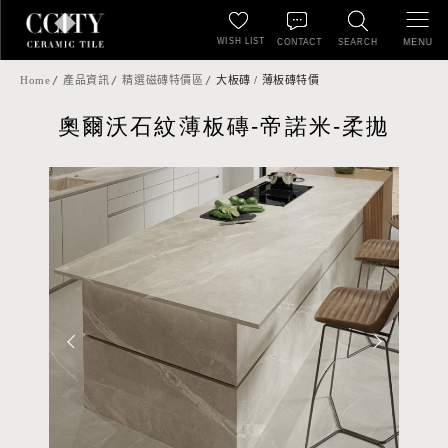
WISH LIST
MENU
CONTACT
SEARCH
Home
產品資訊
精選磁磚特價區
大板磚 / 薄板磚特價
奧爾沃石紋薄板磚-帝諾米-柔拋