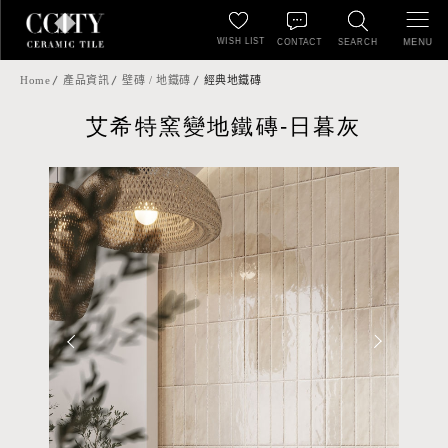
WISH LIST
MENU
CONTACT
SEARCH
Home
產品資訊
壁磚 / 地鐵磚
經典地鐵磚
艾希特窯變地鐵磚-日暮灰