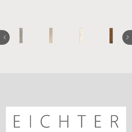
詳
細
介
紹