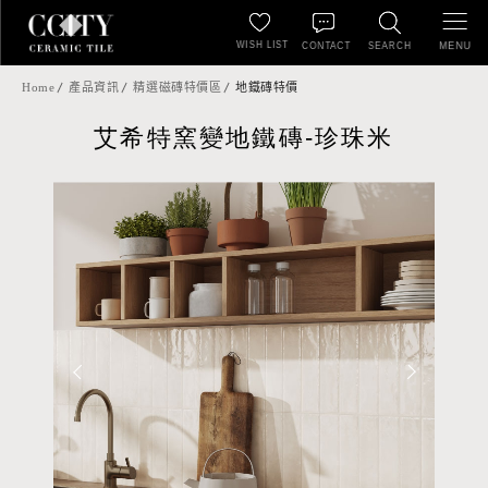
WISH LIST
MENU
CONTACT
SEARCH
Home
產品資訊
精選磁磚特價區
地鐵磚特價
艾希特窯變地鐵磚-珍珠米