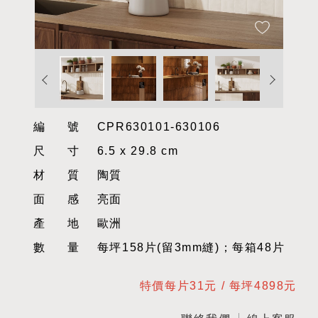
編號
CPR630101-630106
尺寸
6.5 x 29.8 cm
材質
陶質
面感
亮面
產地
歐洲
數量
每坪158片(留3mm縫)；每箱48片
特價每片31元 / 每坪4898元