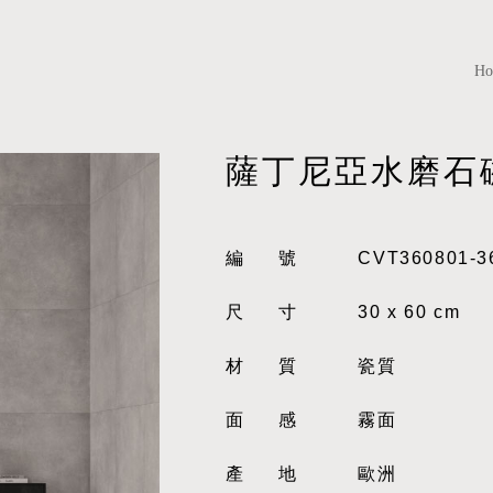
H
薩丁尼亞水磨石
編號
CVT360801-3
尺寸
30 x 60 cm
材質
瓷質
面感
霧面
產地
歐洲