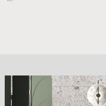
詳
細
介
紹