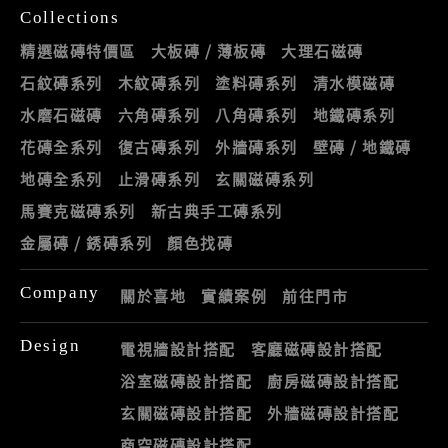
Collections
精選磁磚特價區
大板磚 / 薄板磚
大理石磁磚
石紋磚系列
木紋磚系列
塗料磚系列
清水模磁磚
水磨石磁磚
六角磚系列
八角磚系列
地鐵磚系列
花磚全系列
復古磚系列
外牆磚系列
壁磚 / 地鐵磚
地磚全系列
止滑磚系列
玄關磁磚系列
馬賽克磁磚系列
新古典手工磚系列
金屬磚 / 銹磚系列
顏色找磚
Company
關於喜地
實績案例
前往門市
Design
電視牆設計搭配
客廳磁磚設計搭配
浴室磁磚設計搭配
廚房磁磚設計搭配
玄關磁磚設計搭配
外牆磁磚設計搭配
商空磁磚設計搭配