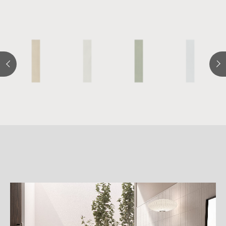
詳
細
介
紹