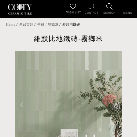
WISH LIST
MENU
CONTACT
SEARCH
Home
產品資訊
壁磚 / 地鐵磚
經典地鐵磚
維默比地鐵磚-霧鄉米