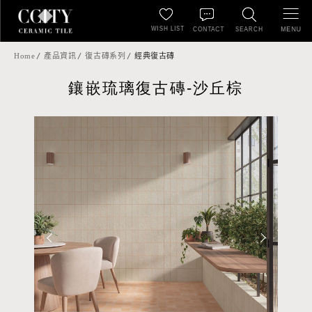
WISH LIST
MENU
CONTACT
SEARCH
Home
產品資訊
復古磚系列
經典復古磚
鑲嵌琉璃復古磚-沙丘棕