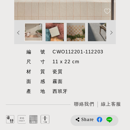
編號
CWO112201-112203
尺寸
11 x 22 cm
材質
瓷質
面感
霧面
產地
西班牙
聯絡我們
線上客服
Share