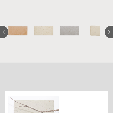
詳
細
介
紹