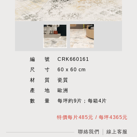
編號
CRK660161
尺寸
60 x 60 cm
材質
瓷質
產地
歐洲
數量
每坪約9片；每箱4片
特價每片485元 / 每坪4365元
聯絡我們
線上客服