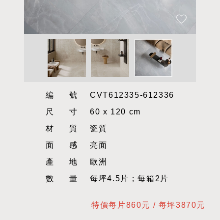
編號
CVT612335-612336
尺寸
60 x 120 cm
材質
瓷質
面感
亮面
產地
歐洲
數量
每坪4.5片；每箱2片
特價每片860元 / 每坪3870元