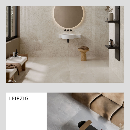
細
介
紹