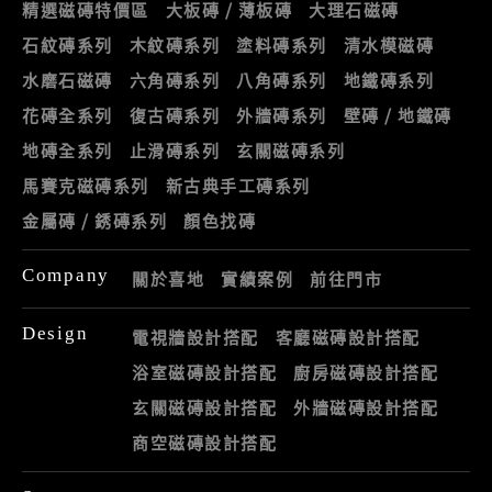
精選磁磚特價區
大板磚 / 薄板磚
大理石磁磚
石紋磚系列
木紋磚系列
塗料磚系列
清水模磁磚
水磨石磁磚
六角磚系列
八角磚系列
地鐵磚系列
花磚全系列
復古磚系列
外牆磚系列
壁磚 / 地鐵磚
地磚全系列
止滑磚系列
玄關磁磚系列
馬賽克磁磚系列
新古典手工磚系列
金屬磚 / 銹磚系列
顏色找磚
Company
關於喜地
實績案例
前往門市
Design
電視牆設計搭配
客廳磁磚設計搭配
浴室磁磚設計搭配
廚房磁磚設計搭配
玄關磁磚設計搭配
外牆磁磚設計搭配
商空磁磚設計搭配