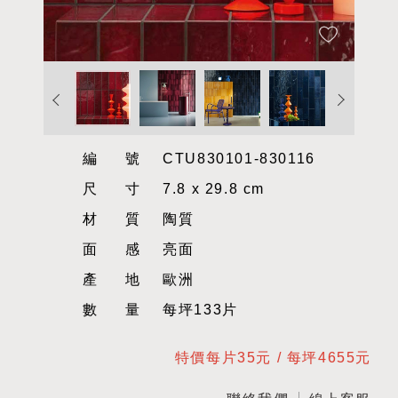
編號
CTU830101-830116
尺寸
7.8 x 29.8 cm
材質
陶質
面感
亮面
產地
歐洲
數量
每坪133片
特價每片35元 / 每坪4655元