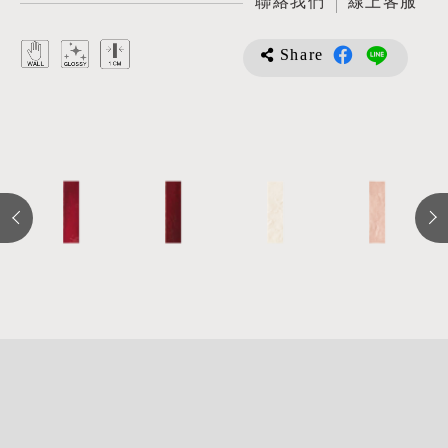
聯絡我們
線上客服
Share
詳
細