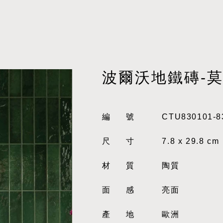
波爾沃地鐵磚-
編號
CTU830101-8
尺寸
7.8 x 29.8 cm
材質
陶質
面感
亮面
產地
歐洲