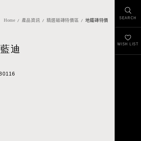
SEARCH
Home
產品資訊
精選磁磚特價區
地鐵磚特價
WISH LIST
莫藍迪
30116