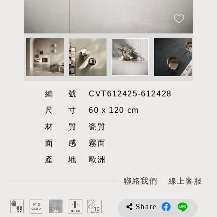
編號
CVT612425-612428
尺寸
60 x 120 cm
材質
瓷質
面感
霧面
產地
歐洲
聯絡我們
線上客服
Share