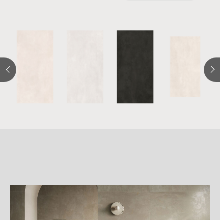
詳
細
介
紹