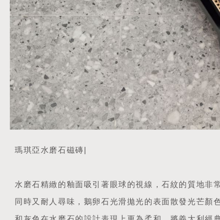
瑪琪亞水磨石磁磚|
水磨石精緻的釉面吸引著眼球的視線，石紋的質地非
同時又耐人尋味，鵝卵石光滑拋光的表面散發光芒顏
和灰色在水磨石的設計表現上更為柔和，將義大利經