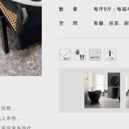
數量
每坪9片；每箱
空間
客廳、浴室、
常自然，
色上米色，
典表現更為現代