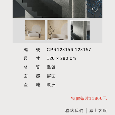
編號
CPR128156-128157
尺寸
120 x 280 cm
材質
瓷質
面感
霧面
產地
歐洲
特價每片11800元
聯絡我們
線上客服