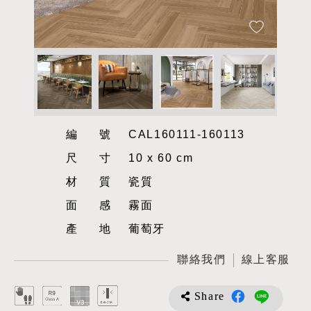
編號
CAL160111-160113
尺寸
10 x 60 cm
材質
瓷質
面感
霧面
產地
葡萄牙
聯絡我們
線上客服
Share