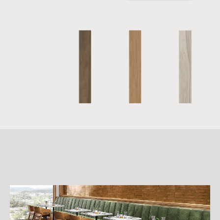
詳
細
介
紹