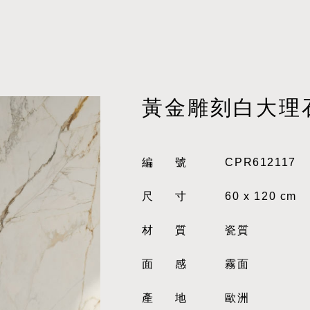
黃金雕刻白大理
編號
CPR612117
尺寸
60 x 120 cm
材質
瓷質
面感
霧面
產地
歐洲