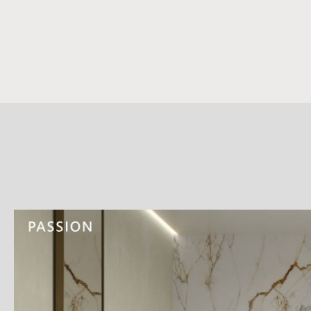
詳
細
介
紹