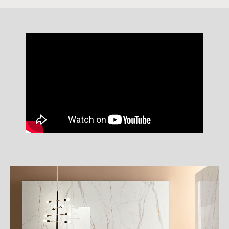
詳
細
介
紹