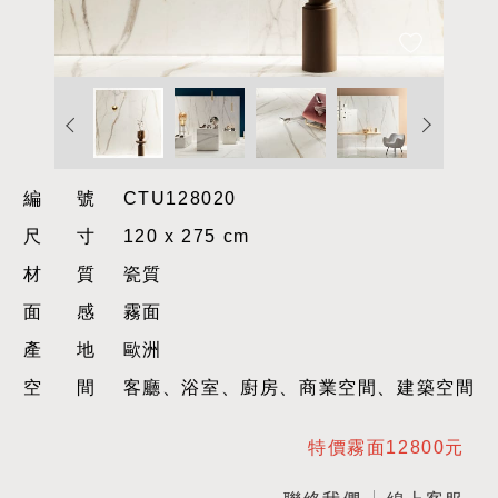
編號
CTU128020
尺寸
120 x 275 cm
材質
瓷質
面感
霧面
產地
歐洲
空間
客廳、浴室、廚房、商業空間、建築空間
特價霧面12800元