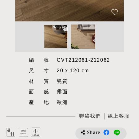
編號
CVT212061-212062
尺寸
20 x 120 cm
材質
瓷質
面感
霧面
產地
歐洲
聯絡我們
線上客服
Share