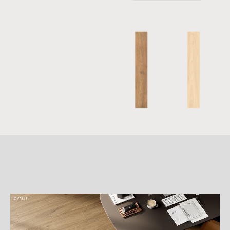
詳
細
介
紹