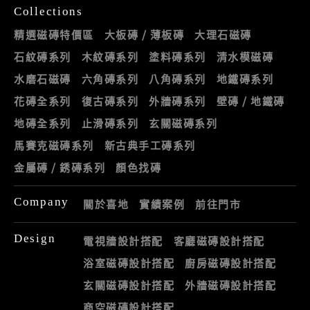
Collections
精選磁磚特價區
大板磚 / 薄板磚
大理石磁磚
石紋磚系列
木紋磚系列
塗料磚系列
清水模磁磚
水磨石磁磚
六角磚系列
八角磚系列
地鐵磚系列
花磚全系列
復古磚系列
外牆磚系列
壁磚 / 地鐵磚
地磚全系列
止滑磚系列
玄關磁磚系列
馬賽克磁磚系列
新古典手工磚系列
金屬磚 / 銹磚系列
顏色找磚
Company
關於喜地
實績案例
前往門市
Design
電視牆設計搭配
客廳磁磚設計搭配
浴室磁磚設計搭配
廚房磁磚設計搭配
玄關磁磚設計搭配
外牆磁磚設計搭配
商空磁磚設計搭配