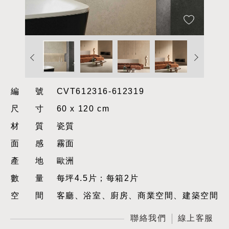
編號
CVT612316-612319
尺寸
60 x 120 cm
材質
瓷質
面感
霧面
產地
歐洲
數量
每坪4.5片；每箱2片
空間
客廳、浴室、廚房、商業空間、建築空間
聯絡我們
線上客服