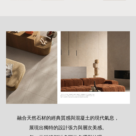
詳
細
介
紹
融合天然石材的經典質感與混凝土的現代氣息，
展現出獨特的設計張力與層次美感。