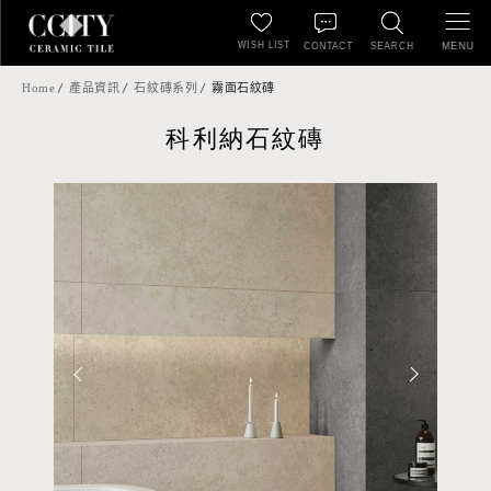
WISH LIST
MENU
CONTACT
SEARCH
Home
產品資訊
石紋磚系列
霧面石紋磚
科利納石紋磚