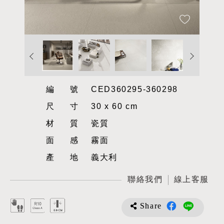
編號
CED360295-360298
尺寸
30 x 60 cm
材質
瓷質
面感
霧面
產地
義大利
聯絡我們
線上客服
Share