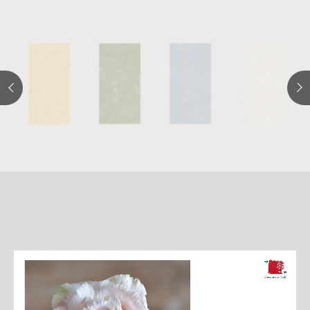
詳
細
介
紹