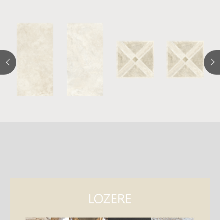
詳
細
介
紹