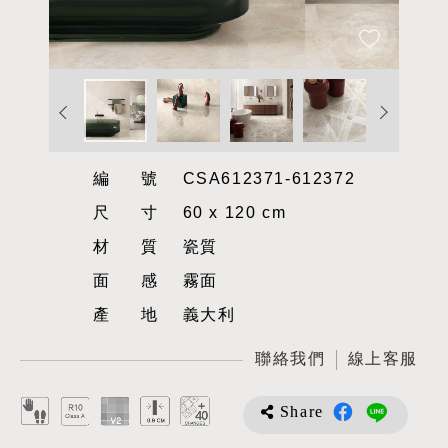
編號
CSA612371-612372
尺寸
60 x 120 cm
材質
瓷質
面感
霧面
產地
義大利
聯絡我們
線上客服
Share