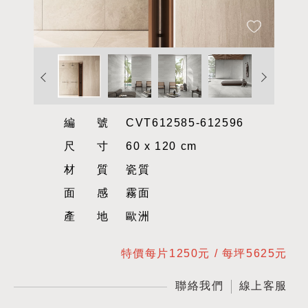
編號
CVT612585-612596
尺寸
60 x 120 cm
材質
瓷質
面感
霧面
產地
歐洲
特價每片1250元 / 每坪5625元
聯絡我們
線上客服