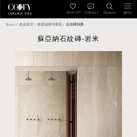
WISH LIST
MENU
CONTACT
SEARCH
Home
產品資訊
精選磁磚特價區
石紋磚特價
蘇亞納石紋磚-岩米