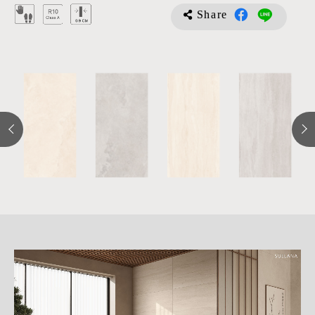
Share
詳
細
介