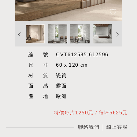
編號
CVT612585-612596
尺寸
60 x 120 cm
材質
瓷質
面感
霧面
產地
歐洲
特價每片1250元 / 每坪5625元
聯絡我們
線上客服