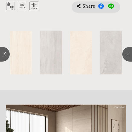
Share
詳
細
介