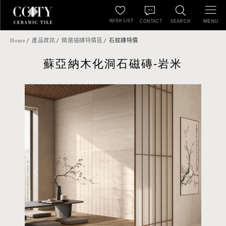
WISH LIST
MENU
CONTACT
SEARCH
Home
產品資訊
精選磁磚特價區
石紋磚特價
蘇亞納木化洞石磁磚-岩米