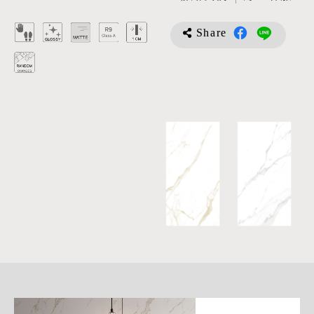
Share
詳