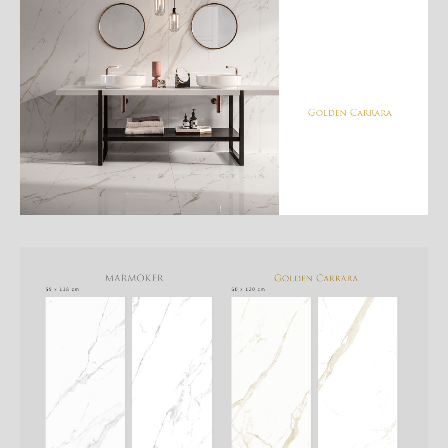
細
介
紹