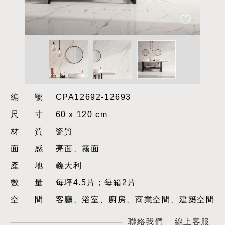
編號
CPA12692-12693
尺寸
60 x 120 cm
材質
瓷質
面感
亮面、霧面
產地
義大利
數量
每坪4.5片；每箱2片
空間
客廳、浴室、廚房、商業空間、建築空間
聯絡我們
線上客服