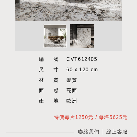
編號
CVT612405
尺寸
60 x 120 cm
材質
瓷質
面感
亮面
產地
歐洲
特價每片1250元 / 每坪5625元
聯絡我們
線上客服