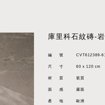
庫里科石紋磚-
編號
CVT612389-6
尺寸
60 x 120 cm
材質
瓷質
面感
霧面
產地
歐洲