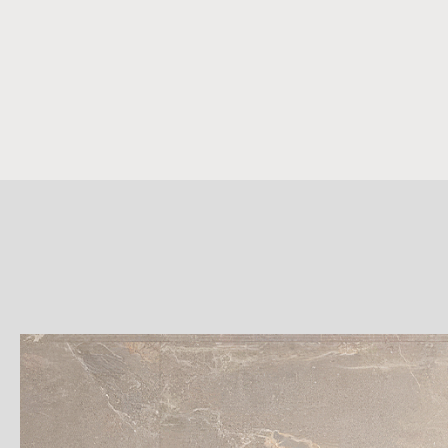
詳
細
介
紹