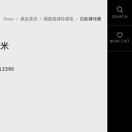
SEARCH
Home
產品資訊
精選磁磚特價區
石紋磚特價
WISH LIST
岩米
12390